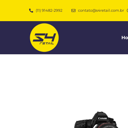
(11) 91482-2992
contato@s4retail.com.br
H